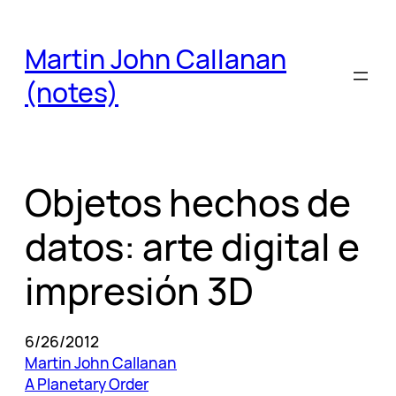
Skip
to
Martin John Callanan
content
(notes)
Objetos hechos de
datos: arte digital e
impresión 3D
6/26/2012
Martin John Callanan
A Planetary Order