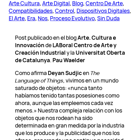
Arte Cultura
, 
Arte Digital
, 
Blog
, 
Centro De Arte
, 
Compatibilidades
, 
Control
, 
Dispositivos Digitales
, 
El Arte
, 
Era
, 
Nos
, 
Proceso Evolutivo
, 
Sin Duda
Post publicado en el blog
Arte. Cultura e
Innovación
de
LABoral Centro de Arte y
Creación Industrial
y la
Universitat Oberta
de Catalunya
.
Pau Waelder
Como afirma
Deyan Sudjic
en
The
Language of Things
, vivimos en un mundo
saturado de objetos: «nunca tanto
habíamos tenido tantas posesiones como
ahora, aunque las empleemos cada vez
menos.» Nuestra compleja relación con los
objetos que nos rodean ha sido
determinada en gran medida por la industria
que los produce y la publicidad que nos los