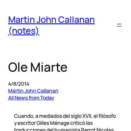
Skip
to
Martin John Callanan
content
(notes)
Ole Miarte
4/8/2014
Martin John Callanan
All News from Today
Cuando, a mediados del siglo XVII, el filósofo
y escritor Gilles Ménage criticó las
traducciones del humanista Perrot Nicolas