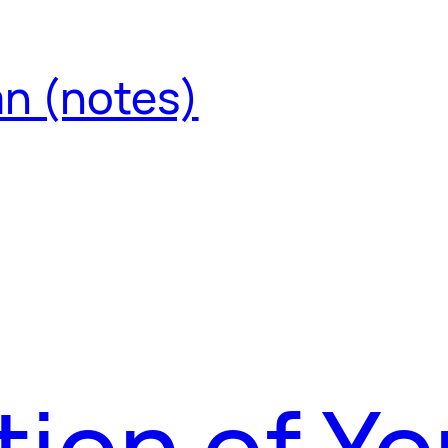
an (notes)
tion of Yo