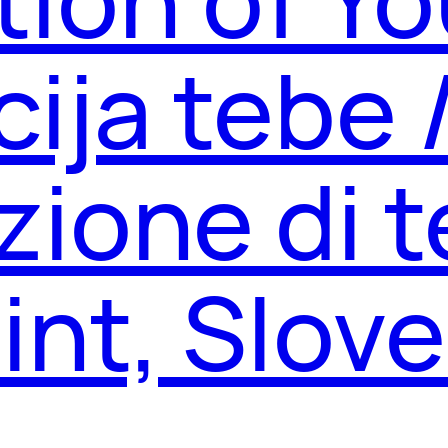
cija tebe 
zione di t
int, Slove