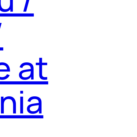
/
e at
nia