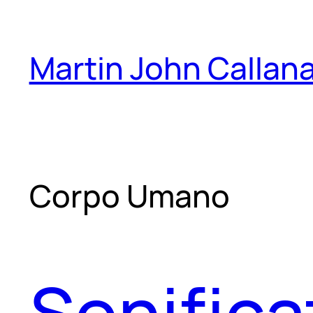
Skip
to
Martin John Callan
content
Corpo Umano
Sonifica