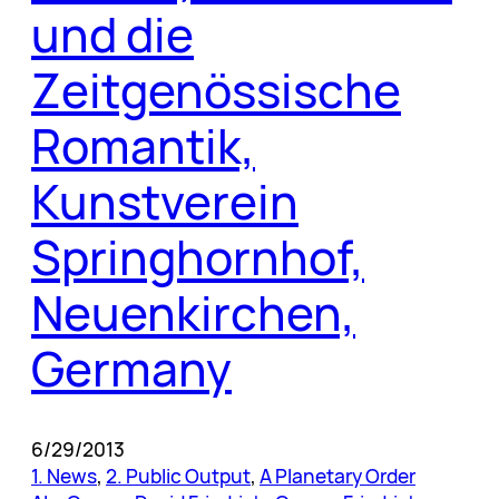
und die
Zeitgenössische
Romantik,
Kunstverein
Springhornhof,
Neuenkirchen,
Germany
6/29/2013
1. News
, 
2. Public Output
, 
A Planetary Order