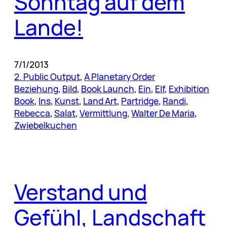
Sonntag auf dem
Lande!
7/1/2013
2. Public Output
, 
A Planetary Order
Beziehung
, 
Bild
, 
Book Launch
, 
Ein
, 
Elf
, 
Exhibition
Book
, 
Ins
, 
Kunst
, 
Land Art
, 
Partridge
, 
Randi
, 
Rebecca
, 
Salat
, 
Vermittlung
, 
Walter De Maria
, 
Zwiebelkuchen
Verstand und
Gefühl, Landschaft