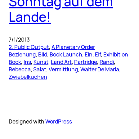
Sonntag auf dem
Lande!
7/1/2013
2. Public Output
, 
A Planetary Order
Beziehung
, 
Bild
, 
Book Launch
, 
Ein
, 
Elf
, 
Exhibition
Book
, 
Ins
, 
Kunst
, 
Land Art
, 
Partridge
, 
Randi
, 
Rebecca
, 
Salat
, 
Vermittlung
, 
Walter De Maria
, 
Zwiebelkuchen
Designed with
WordPress